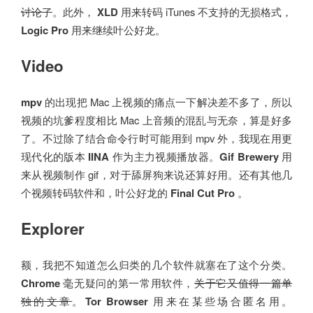
讨论了
。此外，
XLD
用来转码 iTunes 不支持的无损格式，
Logic Pro
用来继续叶公好龙。
Video
mpv
的出现把 Mac 上视频的痛点一下解决差不多了，所以
视频的坑爹程度相比 Mac 上音频的混乱与无奈，算是好多
了。不过除了结合命令行时可能用到 mpv 外，我现在用更
现代化的版本
IINA
作为主力视频播放器。
Gif Brewery
用
来从视频制作 gif，对于舔屏狗来说还算好用。还有其他几
个视频转码软件和，叶公好龙的
Final Cut Pro
。
Explorer
额，我把不知道怎么归类的几个软件就塞在了这个分类。
Chrome
毫无疑问的第一常用软件，
关于它又值得一篇单
独的文章
。
Tor Browser
用来在某些场合匿名用。