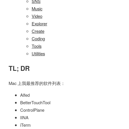
SNS
Music
Video
Explorer
Create
Coding
Tools
Utilities
TL; DR
Mac 上我最推荐的软件列表：
Alfed
BetterTouchTool
ControlPlane
IINA
iTerm