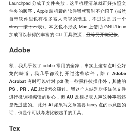
Launchpad 分成了文件夹放，这里梳理清单就正好按照文
件夹的顺序，Apple 装机带的软件我就暂时不介绍了 (虽然
自带软件里也有很多被人忽视的璞玉，
不过这是另一个
story，按下不表
)。本文也不涉及 Mac 上借助 GNU/Linux
加成可以获得的丰富的 CLI 工具资源，
且等另开坑记叙
。
Adobe
额，我几乎装了 adobe 常用的全家，事实上这有点叶公好
龙的味道，我几乎都没打开过这些软件，除了
Adobe
Acrobat
有时可以针对 pdf 做一些黑科技操作外，其他的
PS
，
PR
，
AE
就没怎么碰过。我这个人缺乏对多媒体文件
进行微调和编辑的耐心，但
AU
反相提取人声这种事我还
是做过些的。 此外
AI
如果写文章需要 fancy 点的示意图的
话，倒是个可以考虑比较趁手的工具。
Tex