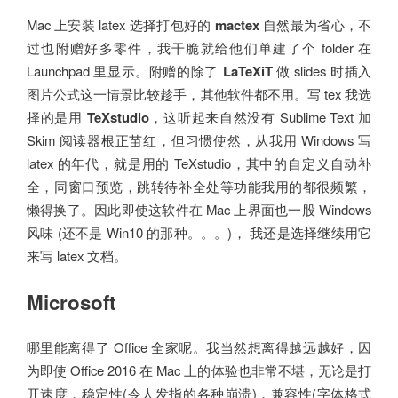
Mac 上安装 latex 选择打包好的
mactex
自然最为省心，不
过也附赠好多零件，我干脆就给他们单建了个 folder 在
Launchpad 里显示。附赠的除了
LaTeXiT
做 slides 时插入
图片公式这一情景比较趁手，其他软件都不用。写 tex 我选
择的是用
TeXstudio
，这听起来自然没有 Sublime Text 加
Skim 阅读器根正苗红，但习惯使然，从我用 Windows 写
latex 的年代，就是用的 TeXstudio，其中的自定义自动补
全，同窗口预览，跳转待补全处等功能我用的都很频繁，
懒得换了。因此即使这软件在 Mac 上界面也一股 Windows
风味 (还不是 Win10 的那种。。。)， 我还是选择继续用它
来写 latex 文档。
Microsoft
哪里能离得了 Office 全家呢。我当然想离得越远越好，因
为即使 Office 2016 在 Mac 上的体验也非常不堪，无论是打
开速度，稳定性(令人发指的各种崩溃)，兼容性(字体格式