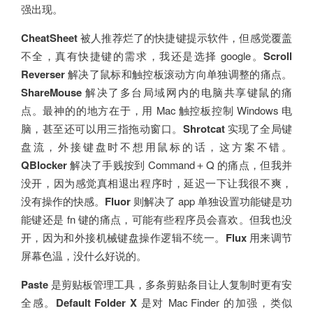
强出现。
CheatSheet
被人推荐烂了的快捷键提示软件，但感觉覆盖
不全，真有快捷键的需求，我还是选择 google。
Scroll
Reverser
解决了鼠标和触控板滚动方向单独调整的痛点。
ShareMouse
解决了多台局域网内的电脑共享键鼠的痛
点。最神的的地方在于，用 Mac 触控板控制 Windows 电
脑，甚至还可以用三指拖动窗口。
Shrotcat
实现了全局键
盘流，外接键盘时不想用鼠标的话，这方案不错。
QBlocker
解决了手贱按到 Command＋Q 的痛点，但我并
没开，因为感觉真相退出程序时，延迟一下让我很不爽，
没有操作的快感。
Fluor
则解决了 app 单独设置功能键是功
能键还是 fn 键的痛点，可能有些程序员会喜欢。但我也没
开，因为和外接机械键盘操作逻辑不统一。
Flux
用来调节
屏幕色温，没什么好说的。
Paste
是剪贴板管理工具，多条剪贴条目让人复制时更有安
全感。
Default Folder X
是对 Mac Finder 的加强，类似