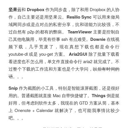
坚果云
和
Dropbox
作为同步盘，除了和用 Dropbox 的人协
作，自己主要还是用坚果云。
Resilio Sync
可以用来做局
域网同步或是点对点的私密分享，抗和谐能力比较强，不
过自然有 p2p 的都有的弊病。
TeamViewer
主要是控制自
己其他电脑用，毕竟有些事 ssh 有点难受。
Downie
在线视
频下载，几乎荒废了，现在真想下载也都是命令行
youtube-dl 或是 you-get 方案。
Aria2GUI
除了批量下载看
看进度也不怎么用，单文件直接命令行 aria2 就完成了。不
过整个下载的工作流和方案也是个大学问，
以后有时间的
话
。。。
Snip
作为截图的小工具，特别是智能滚屏截图，还是很好
用的。普通截图就直接 Mac 自带快捷键了。
Things
倒是挺
好用，但考虑到软件太多，我现在的 GTD 方案从简，基本
上 Onenote + Calendar 就解决了，也可能我事情比较少
吧。。。