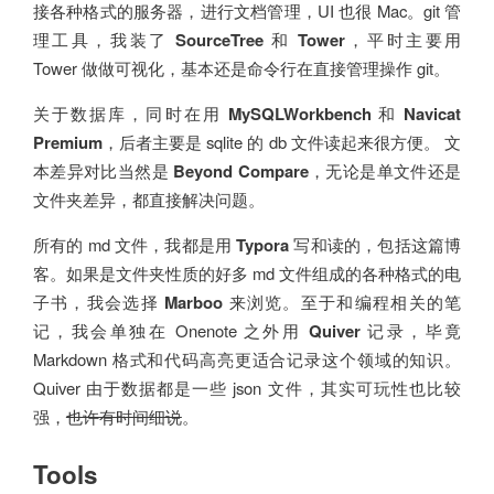
接各种格式的服务器，进行文档管理，UI 也很 Mac。git 管
理工具，我装了
SourceTree
和
Tower
，平时主要用
Tower 做做可视化，基本还是命令行在直接管理操作 git。
关于数据库，同时在用
MySQLWorkbench
和
Navicat
Premium
，后者主要是 sqlite 的 db 文件读起来很方便。 文
本差异对比当然是
Beyond Compare
，无论是单文件还是
文件夹差异，都直接解决问题。
所有的 md 文件，我都是用
Typora
写和读的，包括这篇博
客。如果是文件夹性质的好多 md 文件组成的各种格式的电
子书，我会选择
Marboo
来浏览。至于和编程相关的笔
记，我会单独在 Onenote 之外用
Quiver
记录，毕竟
Markdown 格式和代码高亮更适合记录这个领域的知识。
Quiver 由于数据都是一些 json 文件，其实可玩性也比较
强，
也许有时间细说
。
Tools