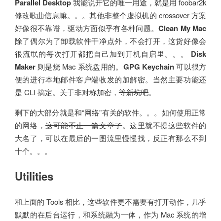
Parallel Desktop
我能说开它的唯一用途，就是用 foobar2k
修改歌曲信息嘛。。。其他非整个虚拟机的 crossover 方案
好像很不靠谱，驱动方面似乎有各种问题。
Clean My Mac
除了偶尔为了卸载软件干净点外，不会打开，这货好像会
很流氓的每次打开都把自己加到开机自启里。。。
Disk
Maker
则是烧 Mac 系统盘用的。
GPG Keychain
可以很方
便的进行本地邮件客户端收发的加解密。当然主要功能还
是 CLI 搞定。关于非对称加密，
等新坑吧
。
剩下的大部分就是和“网络”有关的软件。。。如何使用正常
的网络，
这可能不止一篇文章了
。这里就不提这些软件的
大名了，可以在最后的一图流里慢慢找，反正有那么不到
十个。。。
Utilities
和上面的 Tools 相比，这些软件更不需要有打开动作，几乎
默默的在后台运行，和系统融为一体，作为 Mac 系统的增