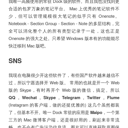
我唯一高频使用的常驻 Dock 级的软件。而且我也没找到更
合适的包罗万象的笔记平台。 Mac 上优秀的笔记软件不
少，但可以管理规模很大笔记的似乎只有 Onenote。
Notebook - Section Group - Section - Note 的多层结构，完
全可以消化整个人的所有类型记录于一处，这也正是
Onenote 的强大之处。只希望 Windows 版本有的功能能尽
快迁移到 Mac 版吧。
SNS
我现在电脑很少开这些软件了，有些国产软件越来越信不
过，所以宁愿选择开 Web 版。 常用的也就是开一个 Web
版的 Skype，有时再开个 Web 版的微信，搞定。所以
QQ
，
Wechat
，
Skype
，
Telegram
，
Twitter
，
Flume
(Instagram 的客户端，做的还挺优雅的) 这几个虽然都装
了，但基本不开。唯一 Dock 常驻的应用是
Maipo
，一个第
三方的 Mac 微博客户端，还是很好用的，刷起来非常流
畅，也不会有广告污染信息流，图片可以直接获取原图保