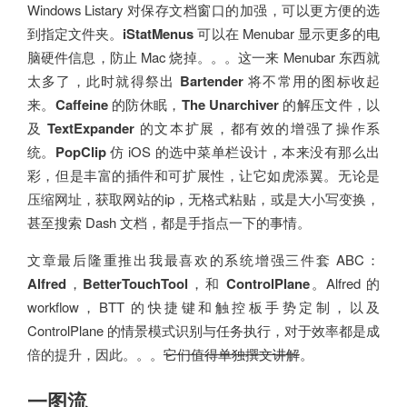
Windows Listary 对保存文档窗口的加强，可以更方便的选
到指定文件夹。
iStatMenus
可以在 Menubar 显示更多的电
脑硬件信息，防止 Mac 烧掉。。。这一来 Menubar 东西就
太多了，此时就得祭出
Bartender
将不常用的图标收起
来。
Caffeine
的防休眠，
The Unarchiver
的解压文件，以
及
TextExpander
的文本扩展，都有效的增强了操作系
统。
PopClip
仿 iOS 的选中菜单栏设计，本来没有那么出
彩，但是丰富的插件和可扩展性，让它如虎添翼。无论是
压缩网址，获取网站的ip，无格式粘贴，或是大小写变换，
甚至搜索 Dash 文档，都是手指点一下的事情。
文章最后隆重推出我最喜欢的系统增强三件套 ABC：
Alfred
，
BetterTouchTool
，和
ControlPlane
。Alfred 的
workflow，BTT 的快捷键和触控板手势定制，以及
ControlPlane 的情景模式识别与任务执行，对于效率都是成
倍的提升，因此。。。
它们值得单独撰文讲解
。
一图流