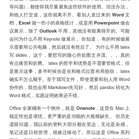
等问题)，都使得我尽量避免这些软件的使用。但没办法，
和他人打交道，这些就离不开。看别人发过来的
Word
文
档，
Excel
做一些小的表格统计，或是用
Powerpoint
做会
议展示，除了
Outlook
不用，其他没有能离得开的。可能
会问为什么不用 Keynote 做展示， 你知道， 有的时候做展
示需要用公共电脑，然后就没有然后了。 为什么不用 latex
写 slides， 这个，要想写的随心所欲图文并茂。。。真的
有点痛苦和折腾。 latex 的哲学和优势是不需要管格式，但
是展示这事，多半时候你是在和格式位置布局较劲， latex
确实不怎么顺手。至于我写文件，即使需要和别人用 Word
协作的，我也会用 Markdown先写好， 然后 pandoc 转化为
Word 格式，实践证明效果还不错。
Office 全家桶有一个例外，就是
Onenote
，这货在 Mac 上
稳定性也是堪忧，更严重的是功能的大规模缺失。 但历史
遗留问题，我以前的资料大部分都在里边，无论是杂感，
笔记还是日程管理，很难迁移动了。所以这是 Office 系列