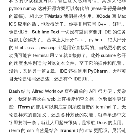
和它的小众程度对比，有点让人感到可惜。其强大绝非
python numpy 这种开源方案可以替代的 (
mma 又得是单独
的篇幅
)。相比之下
Matlab
我倒是很少用。
XCode
写 Mac
iOS 应用的话，也没得选了。你要非用它写 C++ ，好吧，
倒是也行。
Sublime Text
一切没有重到需要开 IDE 的任务
就都用它解决了。 基本上大部分C++， python， 绝大部分
的 html，css，javascript 都是用它直接写的。当然更小的改
动我可能在 terminal 用 vim 就直接做了。此外 sublime 秒开
的速度也特别适合浏览文本文件。至于它的插件和配置，
没错，
又是另一篇文章
。IDE 还在使用
PyCharm
，大型项
目无论是读写还是查，还是有个 IDE 顺手。
Dash
结合 Alfred Workflow 查些简单的 API 很方便，复杂
的，我还是喜欢在 web 上直接读和查文档，体验似乎更好
些。
iTerm
的使用可以彻底告别系统自带的 terminal 了。无
论是样式的自定义，还是各种方便的功能，就单单选中文
字即复制一条，就让人用起来很爽，是常驻 Dock 的应用。
iTerm 的 ssh 自然是结合
Transmit
的 sftp 更配哦。灵活链