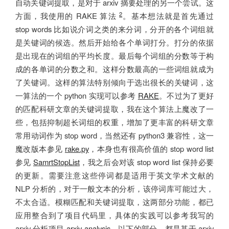
自动关键词提取，是对于 arxiv 摘要处理的另一个尝试。这
2
方面，我使用的 RAKE 算法
。基本想法就是首先通过
stop words 比如说介词之类的来分词，分开的各个词组就
是关键词的候选。然后开始给各个单词打分。打分的依据
是出现在的词组的平均长度。最后每个词组的分数等于构
成的各单词的分数之和。这样分数最高的一些词组就成为
了关键词。这样的算法特别倾向于选出很长的关键词，这
一算法的一个 python 实现可以参考
RAKE
。不过为了更好
的匹配科研文章的关键词提取，我在这个算法上魔改了一
些，包括抑制超长词组的权重，增加了更丰富的科研文章
常用动词作为 stop word，当然还有 python3 兼容性，这一
魔改版本参见
rake.py
，本身也有很高价值的 stop word list
参见
SamrtStopList
，我之后会对该 stop word list 保持必要
的更新。需要注意这些停词都是适用于英文学术文献的
NLP 分析的，对于一般文本的分析，该停词库可能过大，
不太合适。模糊匹配和关键词提取，这两部分功能，都已
应用整合到了项目代码里，具体的实践可以参考我写的
arxiv 分析项目
arxiv-analysis
。以下的部分，都是基于 arxiv