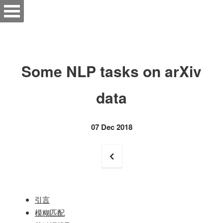
Some NLP tasks on arXiv
data
07 Dec 2018
引言
模糊匹配