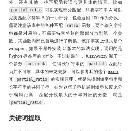
外，还有其他一些匹配函数适合更具体的情景。比如
可以实现部分匹配，只要字符串 A 可以
partial_ratio
完美匹配字符串 B 的一小部分，也会返回 100 作为分数。
需要注意该库中的各种匹配
函数，两个输入字符
ratio
串都是对易的，不需要特意将短的那部分放到第一个参
数，其函数内部已自动进行了调换。该库事实上也只是个
wrapper，如果不额外安装 C 版本的算法实现，调用的是
Python 标准库的 difflib。不过封装时， fuzzywuzzy 漏了一
个参数
，使得长字符串的
匹配行
autojunk
partial
为并不可靠，具体的来龙去脉，可以参考我的这个
issue
。
其
的实现原理，就是先找到短字符串和
partial_ratio
长字符串的共同子串，在对这些子串扩展到短串长度来分
析编辑距离，匹配分数最大的子串对应的分数，就是
。
partial_ratio
关键词提取