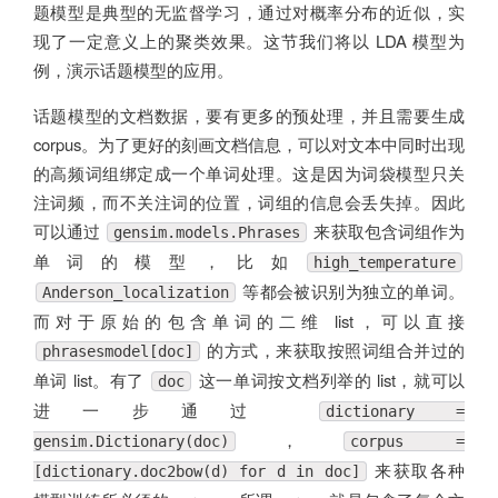
题模型是典型的无监督学习，通过对概率分布的近似，实
现了一定意义上的聚类效果。这节我们将以 LDA 模型为
例，演示话题模型的应用。
话题模型的文档数据，要有更多的预处理，并且需要生成
corpus。为了更好的刻画文档信息，可以对文本中同时出现
的高频词组绑定成一个单词处理。这是因为词袋模型只关
注词频，而不关注词的位置，词组的信息会丢失掉。因此
可以通过
来获取包含词组作为
gensim.models.Phrases
单词的模型，比如
high_temperature
等都会被识别为独立的单词。
Anderson_localization
而对于原始的包含单词的二维 list，可以直接
的方式，来获取按照词组合并过的
phrasesmodel[doc]
单词 list。有了
这一单词按文档列举的 list，就可以
doc
进一步通过
dictionary =
，
gensim.Dictionary(doc)
corpus =
来获取各种
[dictionary.doc2bow(d) for d in doc]