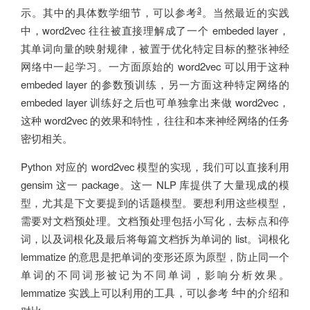
3
示。其中的具体数学细节，可以参考
。当然最近的实践
中，word2vec 往往被直接理解成了一个 embeded layer，
其单词向量的映射规律，被置于优化特定目标的整张神经
网络中一起学习。一方面原始的 word2vec 可以用于这种
embeded layer 的参数预训练，另一方面这种特定网络的
embeded layer 训练好之后也可单独拿出来做 word2vec，
这种 word2vec 的效果和特性，往往和本来神经网络的任务
密切相关。
Python 对应的 word2vec 模型的实现，我们可以直接利用
gensim 这一 package。这一 NLP 库提供了大量现成的模
型，尤其是下文要提到的话题模型。要想利用这些模型，
需要对文档预处理。文档预处理包括小写化，去标点和停
词，以及词根化及最后将每篇文档拆为单词的 list。词根化
lemmatize 的意思是把单词的变形还原为原型，防止同一个
单词的不同词形被记为不同单词，影响分析效果。
4
lemmatize 实践上可以利用的工具，可以参考
中的介绍和