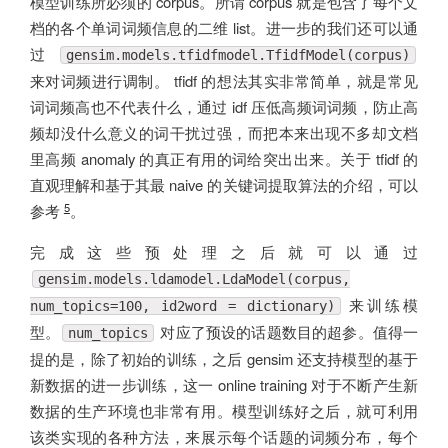
模型训练所必须的 corpus。所谓 corpus 就是包含了每个文
档的各个单词词频信息的二维 list。进一步的我们还可以通
过
gensim.models.tfidfmodel.TfidfModel(corpus)
来对词频进行调制。 tfidf 的想法其实非常简单，就是常见
词词频高也不代表什么，通过 idf 压低高频词词频，防止高
频却没什么意义的词干扰过强，而把本来出现不多却文档
里高频 anomaly 的真正有用的词给突出出来。关于 tfidf 的
直观理解和基于其最 naive 的关键词提取算法的介绍，可以
5
参考
。
完成这些预处理之后就可以通过
gensim.models.ldamodel.LdaModel(corpus,
来训练模
num_topics=100, id2word = dictionary)
型。
对应了预设的话题数目的超参。值得一
num_topics
提的是，除了初始的训练，之后 gensim 还支持模型的基于
新数据的进一步训练，这一 online training 对于不断产生新
数据的生产环境也非常有用。模型训练好之后，就可利用
该类实现的各种方法，来展示每个话题的词频分布，每个