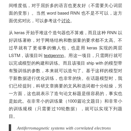
间维度低，对于屈折多的语言也更友好（不需要关心词层
面的变形）。当然 word based RNN 也不是不可以，这方
面优劣对比，可以参考这个
讨论
。
从 keras 开始手堆这个造句器也不算难，而且这种 RNN 以
好训练著称，对于网络结构和数据量的要求都不太高。不
过早就有了更省事的懒人包，也是用 keras 实现的两层
LSTM，该项目叫
textgenrnn
。用这一项目，只需两行就可
以完成模型的构建和训练。而且该项目 ship with 的模型带
有预训练的参数，本来就可以造句了。基于这样的模型对
于新数据进行优化训练，也非常的快。在话题模型时，我
们已经提到，科研文章摘要的文风和选词都十分枯燥，另
一方面，这也就表示了造句论文标题是很容易的，事实也
是如此。在非常小的训练量（1000篇论文题目）和非常小
的训练规模（只需要过10轮数据），就可以实现下列题
目。
Antiferromagnetic systems with correlated electrons