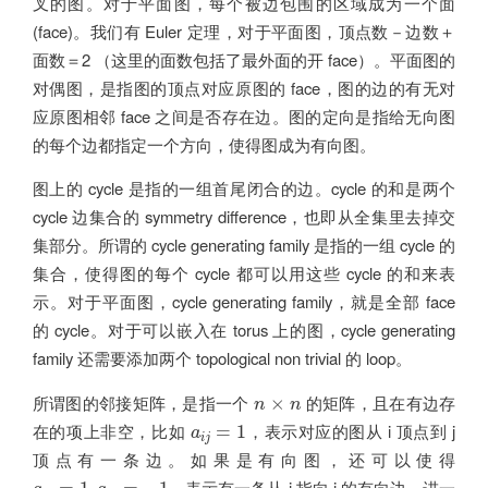
叉的图。对于平面图，每个被边包围的区域成为一个面
(face)。我们有 Euler 定理，对于平面图，顶点数－边数＋
面数＝2 （这里的面数包括了最外面的开 face）。平面图的
对偶图，是指图的顶点对应原图的 face，图的边的有无对
应原图相邻 face 之间是否存在边。图的定向是指给无向图
的每个边都指定一个方向，使得图成为有向图。
图上的 cycle 是指的一组首尾闭合的边。cycle 的和是两个
cycle 边集合的 symmetry difference，也即从全集里去掉交
集部分。所谓的 cycle generating family 是指的一组 cycle 的
集合，使得图的每个 cycle 都可以用这些 cycle 的和来表
示。对于平面图，cycle generating family，就是全部 face
的 cycle。对于可以嵌入在 torus 上的图，cycle generating
family 还需要添加两个 topological non trivial 的 loop。
n
×
n
所谓图的邻接矩阵，是指一个
的矩阵，且在有边存
×
n
n
a
i
j
=
1
在的项上非空，比如
，表示对应的图从 i 顶点到 j
=
1
a
i
j
顶点有一条边。如果是有向图，还可以使得
a
i
j
=
1
,
a
j
i
=
−
1
，表示有一条从 i 指向 j 的有向边。进一