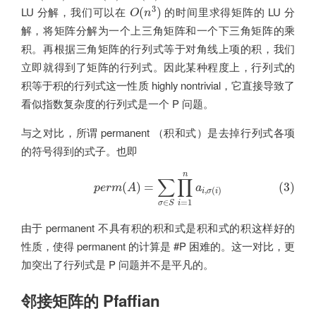
O
(
n
3
)
3
LU 分解，我们可以在
的时间里求得矩阵的 LU 分
(
)
O
n
解，将矩阵分解为一个上三角矩阵和一个下三角矩阵的乘
积。再根据三角矩阵的行列式等于对角线上项的积，我们
立即就得到了矩阵的行列式。因此某种程度上，行列式的
积等于积的行列式这一性质 highly nontrivial，它直接导致了
看似指数复杂度的行列式是一个 P 问题。
与之对比，所谓 permanent （积和式）是去掉行列式各项
的符号得到的式子。也即
(3)
p
e
r
m
(
A
)
=
∑
σ
∈
S
∏
i
=
1
n
a
i
,
σ
(
i
)
n
∑
∏
(3)
(
)
=
p
e
r
m
A
a
,
(
)
i
σ
i
∈
=
1
σ
S
i
由于 permanent 不具有积的积和式是积和式的积这样好的
性质，使得 permanent 的计算是 #P 困难的。这一对比，更
加突出了行列式是 P 问题并不是平凡的。
邻接矩阵的 Pfaffian