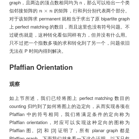
graph，且两边的顶点数相同均为 n，那么可以给出一个类
n
×
n
似邻接矩阵的
的矩阵，行和列分别代表两个部分。
×
n
n
对于该矩阵求 permanent 就相当于求出了原 bipartite graph
上 perfect matching 的数目，而且这里也没有符号问题。不
过硬伤就是，这种转化看似同样有力，但并没有什么用。
只不过把一个指数多项的求和转化到了另一个，问题依旧
无法在 P 时间内得到解决。
Pfaffian Orientation
观察
如上节所述，我们已经将图上 perfect matching 数目的
counting 归约到了如何将图上的边定向，从而实现各项在
Pfaffian 中的符号相同，我们将满足条件的定向称为
Pfaffian orientation，对应可以实现这种定向的图称为
Pfaffian 图。[2] 和 [3] 证明了，所有 planar graph 都是
Pfaffian graph。下面我们就来看一下这个证明。以下只叙