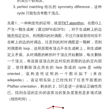
的顶点个数相反。
perfect matching 给出的 symmetry difference，这种
cycle 只能包含奇数个顶点。
先看1，一种构造性的证明，就是
FKT algorithm
。在图G上
产生一颗生成树（通过BFS或DFS），对于生成树上的边
随意指定定向。利用图G的对偶图，不过只保留那些对应不
在树上的边的对偶边。注意到此时对偶图是一颗树，否则
对偶图有 loop，说明原图有顶点不在生成树上，和生成树
定义矛盾。从对偶图的树的叶子顶点开始删除，每次删除
一个顶点，将连接该顶点的边对应的原图的边的定向固
定，使得删除顶点所在的 face 形成的 cycle 是 oddly
oriented。该构造性证明的一个图示如下（来自
wikipedia）。该证明实际上已经找到了任意平面图的
Pfaffian orientation，剩余的 2，3只是进一步验证正确性而
已。找到合适的定向的该算法的复杂度显然是多项式级
（线性时间）。