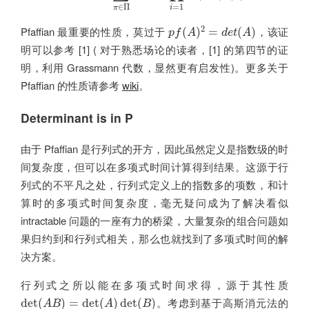
=
1
∈
Π
i
π
p
f
(
A
)
2
=
d
e
t
(
A
)
2
Pfaffian 最重要的性质，莫过于
，该证
(
)
=
(
)
p
f
A
d
e
t
A
明可以参考 [1] ( 对于熟悉场论的读者，[1] 的第四节的证
明，利用 Grassmann 代数，显然更有启发性)。更多关于
Pfaffian 的性质请参考
wiki
。
Determinant is in P
由于 Pfaffian 是行列式的开方，因此虽然定义是指数级的时
间复杂度，但可以在多项式时间计算得到结果。这源于行
列式的不平凡之处，行列式定义上的指数多的项数，和计
算时的多项式时间复杂度，毫无疑问成为了解决看似
intractable 问题的一座有力的桥梁，大量复杂的组合问题如
果归约到和行列式相关，那么也就找到了多项式时间的解
决方案。
行列式之所以能在多项式时间求得，源于其性质
det
(
A
B
)
=
det
(
A
)
det
(
B
)
。考虑到基于高斯消元法的
det
(
)
=
det
(
)
det
(
)
A
B
A
B