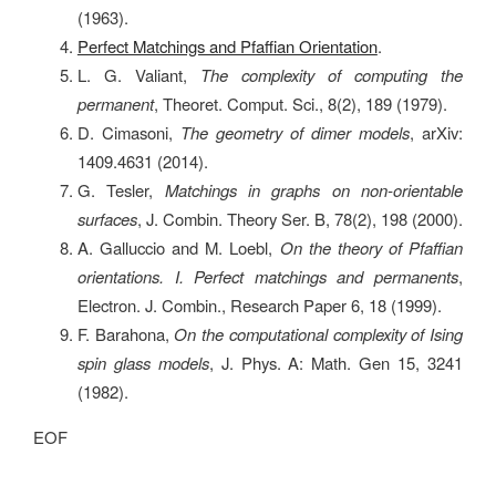
(1963).
Perfect Matchings and Pfaffian Orientation
.
L. G. Valiant,
The complexity of computing the
permanent
, Theoret. Comput. Sci., 8(2), 189 (1979).
D. Cimasoni,
The geometry of dimer models
, arXiv:
1409.4631 (2014).
G. Tesler,
Matchings in graphs on non-orientable
surfaces
, J. Combin. Theory Ser. B, 78(2), 198 (2000).
A. Galluccio and M. Loebl,
On the theory of Pfaffian
orientations. I. Perfect matchings and permanents
,
Electron. J. Combin., Research Paper 6, 18 (1999).
F. Barahona,
On the computational complexity of Ising
spin glass models
, J. Phys. A: Math. Gen 15, 3241
(1982).
EOF