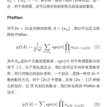
=
1
,
=
−
1
a
a
i
j
j
i
步，对于有权图，还可以将对应的矩阵元改造成权重值。
Pfaffian
A
=
{
a
i
j
}
2
n
×
2
n
对于
反对称的矩阵
，我们可以定义矩
2
×
2
=
{
}
n
n
A
a
i
j
阵的 Pfaffian，
(1)
p
f
(
A
)
=
1
2
n
n
!
∑
σ
∈
S
2
n
s
g
n
(
σ
)
∏
i
=
1
n
a
σ
(
2
i
−
1
)
,
σ
(
2
i
)
n
1
∑
∏
(1)
(
)
=
(
)
p
f
A
s
g
n
σ
a
(
2
−
1
)
,
(
2
)
σ
i
σ
i
n
2
!
n
∈
=
1
σ
S
i
2
n
s
g
n
(
σ
)
S
2
n
其中
是2n个元素的置换群，
对于奇偶置换分别
(
)
S
s
g
n
σ
2
n
∓
1
等于
。为了简化该定义，我们也可以不对所有置换求
∓
1
和，而只对独立的划分求和。一个划分，是指一种对 2n 个
(
2
n
)
!
(
2
n
−
1
)
!
!
数的配对方式。对于
中置换，共有
种独
(
2
)
!
(
2
−
1
)
!
!
n
n
Π
立的划分。记
为划分的集合，我们有化简的 Pfaffian 表
Π
达式，
(2)
p
f
(
A
)
=
∑
π
∈
Π
s
g
n
(
π
)
∏
i
=
1
n
a
π
(
2
i
−
1
)
,
π
(
2
i
)
n
∑
∏
(2)
(
)
=
(
)
p
f
A
s
g
n
π
a
(
2
−
1
)
,
(
2
)
π
i
π
i