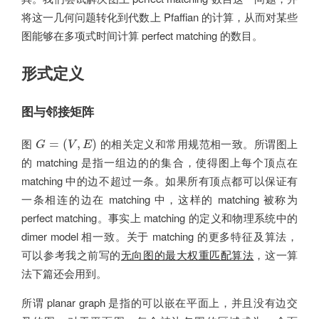
将这一几何问题转化到代数上 Pfaffian 的计算，从而对某些
图能够在多项式时间计算 perfect matching 的数目。
形式定义
图与邻接矩阵
G
=
(
V
,
E
)
图
的相关定义和常用规范相一致。所谓图上
=
(
,
)
G
V
E
的 matching 是指一组边的的集合，使得图上每个顶点在
matching 中的边不超过一条。如果所有顶点都可以保证有
一条相连的边在 matching 中，这样的 matching 被称为
perfect matching。事实上 matching 的定义和物理系统中的
dimer model 相一致。关于 matching 的更多特征及算法，
可以参考我之前写的
无向图的最大权重匹配算法
，这一算
法下篇还会用到。
所谓 planar graph 是指的可以嵌在平面上，并且没有边交