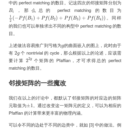
中的 perfect matching 的数目。记这四次的邻接矩阵分别为
B
i
，那么总的 perfect matching 的数目为
B
i
1
2
(
−
P
f
(
B
1
)
+
P
f
(
B
2
)
+
P
f
(
B
3
)
+
P
f
(
B
4
)
)
1
。同样
(
−
(
)
+
(
)
+
(
)
+
(
)
)
P
f
B
P
f
B
P
f
B
P
f
B
1
2
3
4
2
的我们也可以单独求出不同的构型中 perfect matching 的数
目。
g
上述做法容易推广到亏格为
的曲面嵌入的图上，此时由于
g
2
g
有
个 nontrivial 的 cycle，那么根据以上的论述，应该需
2
g
2
2
g
2
要计算
个矩阵的 Pfaffian，才可求得总的 perfect
g
2
matching 的数目。
邻接矩阵的一些魔改
我们在以上的讨论中，都默认了邻接矩阵的对应边的矩阵
±
1
元取值为
。通过改变这一矩阵元的定义，可以为相应的
±
1
Pfaffian 的计算带来更丰富的物理内涵。
可以令不同的边处于不同的边类中，就如 [3] 中的做法。例