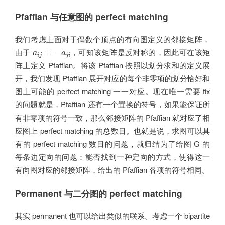
Pfaffian 与任意图的 perfect matching
我们考虑上面对于偶数个顶点的有向图定义的邻接矩阵，
a
i
j
=
−
a
j
i
由于
，可知该矩阵是反对称的，因此可在该矩
=
−
a
a
i
j
j
i
阵上定义 Pfaffian。将该 Pfaffian 按照以划分求和的定义展
开，我们发现 Pfaffian 展开对应的每个非零项的划分恰好和
图上可能的 perfect matching 一一对应。现在唯一需要 fix
的问题就是，Pfaffian 还有一个置换的符号，如果能保证所
有非零项的符号一致，那么邻接矩阵的 Pfaffian 就对应了相
应图上 perfect matching 的总数目。也就是说，求图可以具
有的 perfect matching 数目的问题，就归结为了给图 G 的
每条边定向的问题：能否找到一种定向的方式，使得这一
有向图对应的邻接矩阵，给出的 Pfaffian 各项的符号相同。
Permanent 与二分图的 perfect matching
其实 permanent 也可以给出类似的联系。考虑一个 bipartite