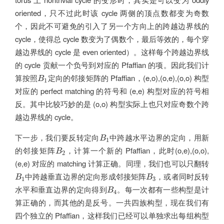
oriented，只不过此时该 cycle 两侧的顶点数都变为奇数
个，因此不可避免的引入了另一个方向上的跨越边界线的
cycle，使得总 cycle 数变为了偶数个，最后等效的，每个穿
越边界线的 cycle 是 even oriented）。这样每个跨越边界线
的 cycle 贡献一个负号到对应的 Pfaffian 的项。因此我们计
B
1
算按照
定向的邻接矩阵的 Pfaffian，(e,o),(o,e),(o,o) 构型
B
1
对应的 perfect matching 的符号和 (e,e) 构型对应的符号相
反。其中比较巧妙的是 (o,o) 构型实际上也只对应奇数个跨
越边界线的 cycle。
B
1
下一步，我们要反转定向
中跨越水平边界的定向，用新
B
1
B
2
的邻接矩阵
，计算一个新的 Pfaffian，此时(o,e),(o,o),
B
2
(e,e) 对应的 matching 计算正确。同理，我们也可以只翻转
B
1
B
3
中跨越垂直边界的定向形成邻接矩阵
，或者同时反转
B
B
1
3
B
4
水平和垂直边界的定向得到
。每一次都有一些构型是计
B
4
算正确的，而其他的是反号。一共四族构型，现在我们有
四个独立的 Pfaffian，这样我们已经可以单独求出每组构型