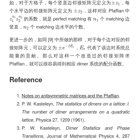
±
z
1
如，对于方格子，每个竖直边邻接矩阵元定义为
，每
±
z
1
±
z
2
个水平边的邻接矩阵元定义为
，这样对应 Pfaffian 中
±
z
2
z
1
n
1
z
2
n
2
n
1
n
n
的系数，就是 perfect matching 有
个 matching 边
1
2
z
z
n
1
1
2
n
2
竖直，
个 matching 边水平的个数。
n
2
更进一步的，如同 [9] 中所做的那样，对于每个边对应的邻
±
e
−
β
E
e
E
e
−
接矩阵元，可以定义为
，
代表了该边对系统总
±
β
E
e
E
e
e
能量的贡献。那么对这样一个改造过的邻接矩阵求
Pfaffian，就可以很容易得到相应 dimer 系统的配分函数。
Reference
Notes on antisymmetric matrices and the Pfaffian
.
P. W. Kasteleyn,
The statistics of dimers on a lattice: I.
The number of dimer arrangements on a quadratic
lattice
, Physica 27, 1209 (1961).
P. W. Kasteleyn,
Dimer Statistics and Phase
Transitions
, Journal of Mathematical Physics 4, 287