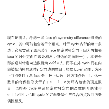
现在证明 2。考虑一些 face 的 symmetry difference 组成的
cycle，其中可能包含若干个顶点。对于 cycle 内部的每一条
边，必然贡献了原来某个 face 的逆时针定向（因为两相邻
face 的时针定向在该处相反，但边的定向唯一）。本来全
o
d
d
∗
f
部的逆时针定向边数目为
。而不在外 cycle 而在内
∗
o
d
d
f
部被抵消掉的逆时针定向边的数目，根据 Euler 定理，为环
上顶点数目＋总 face 数－环上边数＋环内顶点数－1。这一
f
+
v
+
1
数目的奇偶性取决于
，v 为环内包含的顶点数
+
+
1
f
v
目，也即外 cycle 剩余的逆时针定向的边数的奇偶性与
v
+
1
相同，也即 cycle 的定向奇偶性与包含内点数目的奇
+
1
v
偶性相反。