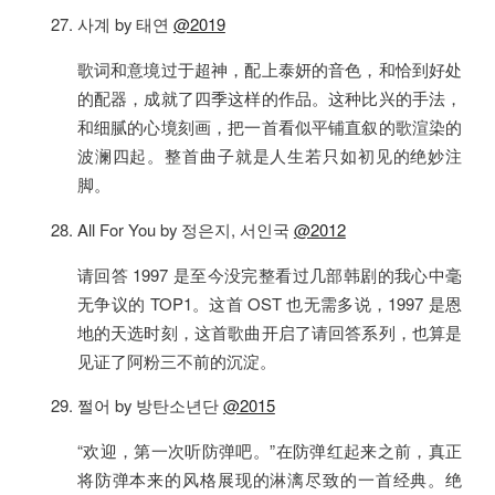
사계 by 태연
@2019
歌词和意境过于超神，配上泰妍的音色，和恰到好处
的配器，成就了四季这样的作品。这种比兴的手法，
和细腻的心境刻画，把一首看似平铺直叙的歌渲染的
波澜四起。整首曲子就是人生若只如初见的绝妙注
脚。
All For You by 정은지, 서인국
@2012
请回答 1997 是至今没完整看过几部韩剧的我心中毫
无争议的 TOP1。这首 OST 也无需多说，1997 是恩
地的天选时刻，这首歌曲开启了请回答系列，也算是
见证了阿粉三不前的沉淀。
쩔어 by 방탄소년단
@2015
“欢迎，第一次听防弹吧。”在防弹红起来之前，真正
将防弹本来的风格展现的淋漓尽致的一首经典。绝