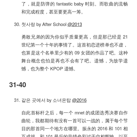
了，就是防弹的 fantastic baby 时刻。而歌曲的流畅
和完成程度，甚至要更高一筹。
첫사랑 by After School
@2013
勇敢兄弟的因为你似乎质量更高，但是那已经是 21
世纪第一个十年的事情了。这首初恋进榜单也不虚，
也算是这个名单里少有的 09 女团的作品了吧。这种
舞台概念也怕是再也不会有了吧。遗憾，为放学遗
憾，也为整个 KPOP 遗憾。
31-40
같은 곳에서 by 소녀온탑
@2016
自此首标杆之后，每一个 mnet 的成团选秀决赛自作
曲轮，我都期待有没有一首可以一战的，属于每个节
目的那首同一个地方在哪里。振永的 2016 和 101 相
互成就，和 101 最后的悲情色彩过于交相辉映，以至