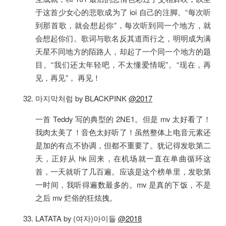
于这首少女心的悲歌成为了 ioi 自己的注脚。“每次听
到那首歌，就会想起你”，每次听到同一个地方，就
会想起你们。歌词与歌名反其道而行之，明明成为满
天星不同地方的陌路人，却起了一个同一个地方的题
目。“我们还太年轻吧，不太懂爱情呢”。“现在，再
见，再见”， 再见！
마지막처럼 by BLACKPINK
@2017
一首 Teddy 写的典型的 2NE1。但是 mv 太好看了！
我肉太美了！音色太好听了！虽然整体上电音元素还
是加的有点不协调，但都不重要了。犹记得发歌第二
天，正好从 hk 回来，在机场就一直在单曲循环这
首，一天就听了几百遍。应该是这个榜单里，发歌第
一时间，我听得遍数最多的。mv 是真的下饭，不是
之后 mv 烂俗的狂炫拽。
LATATA by (여자)아이들
@2018