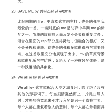
天。
SAVE ME by 방탄소년단
@2016
比起同期的 fire，更喜欢这首副主打，也是防弹里我
最爱的一首。一镜到底的 mv 是防弹中早期 mv 的标
配之一。简单的旋律抓人而反复不会显得重复过多，
混合在里面的 rap 部分显得灵动，但融合的很好，又
不会分裂和跳脱。这也是防弹很多歌曲都有的重要特
点。在这首歌里充分地展现了出来。mv 的草原背景
和歌曲配乐的空旷感，又给人了一种微妙的体验，是
一种跌落感的具象化。
We all lie by 한진
@2018
We all lie~ 这首歌配合天空之城食用，除了绝了没有
其他的形容词了。每当剧情戛然而止，片尾曲导入
时，才忽然惊觉原来刚才没入的是另一个虚拟世界。
每个人都在重复着别人的悲剧，每个人都在带着面具