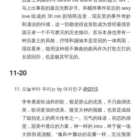
马上出事前的最后光辉岁月。和横跨事件前后的 sexy
love 组成的 30 min 剧情两连发，现实里的事件奇妙
和凄凉的纠缠，这一切都使得这首歌成为曾经最强音
源王者一个不可磨灭的历史烙印。音乐本身也带有一
种后废土的风格，抒情和蹦迪本是皇冠的一体两面，
现在看来，能用这种很不舞曲的曲风作为打歌主打的
女团回归，也是极其罕见的。
11-20
오늘부터 우리는 by 여자친구
@2015
李奇勇裴给油炸的歌，都是那么的优美，不只曲调优
美，歌词更加的优美。微笑大神的视频，也算是成就
了饭拍史上的两大传奇之一。元气的味道，初恋的感
觉，甜美中透出的力量，神一样的 intro，终于被一场
大雨彻底浇醒。“像风中飘动的花瓣一样，无法预测