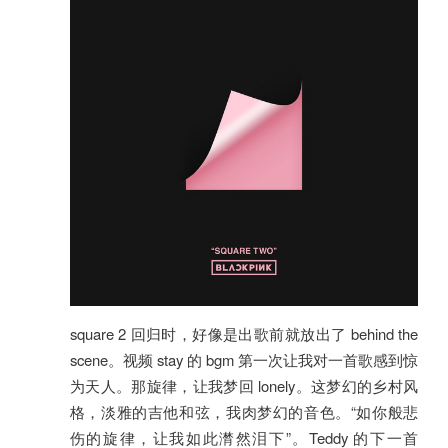
square 2 回归时，好像是出歌前就放出了 behind the
scene。视频 stay 的 bgm 第一次让我对一首歌感到惊
为天人。那旋律，让我梦回 lonely。这梦幻的乡村风
格，淡雅的吉他和弦，我肉梦幻的音色。“如你般悲
伤的旋律，让我如此潸然泪下”。Teddy 的下一首