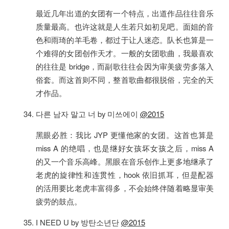
最近几年出道的女团有一个特点，出道作品往往音乐
质量最高。也许这就是人生若只如初见吧。面姐的音
色和雨琦的羊毛卷，都过于让人迷恋。队长也算是一
个难得的女团创作天才。一般的女团歌曲，我最喜欢
的往往是 bridge，而副歌往往会因为审美疲劳多落入
俗套。而这首则不同，整首歌曲都很脱俗，完全的天
才作品。
다른 남자 말고 너 by 미쓰에이
@2015
黑眼必胜：我比 JYP 更懂他家的女团。这首也算是
miss A 的绝唱，也是继好女孩坏女孩之后，miss A
的又一个音乐高峰。黑眼在音乐创作上更多地继承了
老虎的旋律性和连贯性，hook 依旧抓耳，但是配器
的活用要比老虎丰富得多，不会始终伴随着略显审美
疲劳的鼓点。
I NEED U by 방탄소년단
@2015