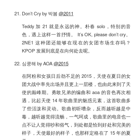
Don’t Cry by 박봄
@2011
Teddy 加 21 就是永远的神。朴春 solo，特别的音
色，遇上这样一首抒情。 It’s OK, please don’t cry。
2NE1 这种团还能够在现在的女团市场生存吗？
KPOP 发展到底是在向何处去呢。
심쿵해 by AOA
@2015
在阿粉和女孩日后劲不足的 2015，天使在夏日的女
团大战中率先出场并且更上一层楼，也由此来到了天
使的巅峰期。勇敢兄弟的编曲和 aoa 的音色再次相
遇，比起天使 14 年歌曲里的魅惑元素，这首歌曲多
了些活泼和灵动。歌曲初听嘈杂，反而越听越是中
毒，越听越觉得流畅，一气呵成，歌曲里的电音也一
点不让人觉得吵和俗气，到处都是恰到好处和完美的
样子，天使最好的样子，也那样定格在了 15 年的夏