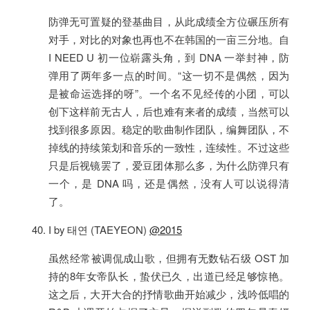
防弹无可置疑的登基曲目，从此成绩全方位碾压所有
对手，对比的对象也再也不在韩国的一亩三分地。自
I NEED U 初一位崭露头角，到 DNA 一举封神，防
弹用了两年多一点的时间。“这一切不是偶然，因为
是被命运选择的呀”。一个名不见经传的小团，可以
创下这样前无古人，后也难有来者的成绩，当然可以
找到很多原因。稳定的歌曲制作团队，编舞团队，不
掉线的持续策划和音乐的一致性，连续性。不过这些
只是后视镜罢了，爱豆团体那么多，为什么防弹只有
一个，是 DNA 吗，还是偶然，没有人可以说得清
了。
I by 태연 (TAEYEON)
@2015
虽然经常被调侃成山歌，但拥有无数钻石级 OST 加
持的8年女帝队长，蛰伏已久，出道已经足够惊艳。
这之后，大开大合的抒情歌曲开始减少，浅吟低唱的