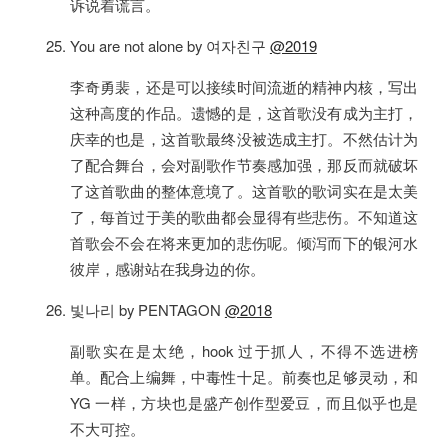
诉说着谎言。
You are not alone by 여자친구
@2019
李奇勇裴，还是可以接续时间流逝的精神内核，写出
这种高度的作品。遗憾的是，这首歌没有成为主打，
庆幸的也是，这首歌最终没被选成主打。不然估计为
了配合舞台，会对副歌作节奏感加强，那反而就破坏
了这首歌曲的整体意境了。这首歌的歌词实在是太美
了，每首过于美的歌曲都会显得有些悲伤。不知道这
首歌会不会在将来更加的悲伤呢。倾泻而下的银河水
彼岸，感谢站在我身边的你。
빛나리 by PENTAGON
@2018
副歌实在是太绝，hook 过于抓人，不得不选进榜
单。配合上编舞，中毒性十足。前奏也足够灵动，和
YG 一样，方块也是盛产创作型爱豆，而且似乎也是
不大可控。