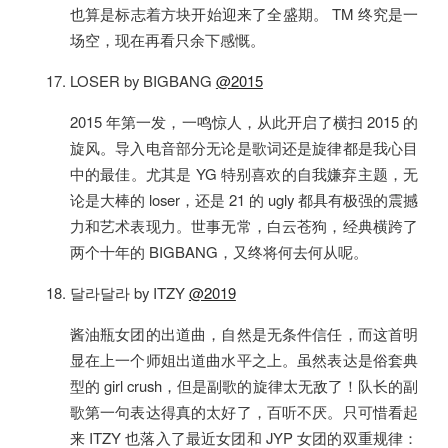
也算是标志着方块开始迎来了全盛期。 TM 终究是一
场空，现在再看只余下感慨。
LOSER by BIGBANG
@2015
2015 年第一发，一鸣惊人，从此开启了横扫 2015 的
旋风。导入电音部分无论是歌词还是旋律都是我心目
中的最佳。尤其是 YG 特别喜欢的自我嫌弃主题，无
论是大棒的 loser，还是 21 的 ugly 都具有极强的震撼
力和艺术表现力。世事无常，白云苍狗，经典横跨了
两个十年的 BIGBANG，又终将何去何从呢。
달라달라 by ITZY
@2019
酱油瓶女团的出道曲，自然是无条件信任，而这首明
显在上一个师姐出道曲水平之上。虽然表达是俗套典
型的 girl crush，但是副歌的旋律太无敌了！队长的副
歌第一句表达得真的太好了，百听不厌。只可惜看起
来 ITZY 也落入了最近女团和 JYP 女团的双重规律：