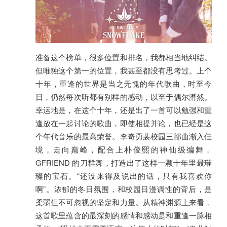
准备这个榜单，很多位置和排名，我都相当地纠结。
但唯独这个第一的位置，我甚至都没有思考过。上个
十年，重逢的世界是当之无愧的年代歌曲，时至今
日，仍然每次听都有别样的感动，以至于偶尔潸然。
幸运地是，在这个十年，还是出了一首可以勉强和重
逢放在一起讨论的歌曲，即使相提并论，也已经是这
个年代音乐的最高荣誉。李奇勇裴校园三部曲渐入佳
境，走向巅峰，配合上朴俊熙的神仙级编舞，
GFRIEND 的刀群舞，打造出了这样一颗十年里最璀
璨的宝石。“还没来得及说出的话，只有我喜欢你
啊”。浓郁的冬日氛围，和校园日漫调性的背后，是
柔弱但不可忽视的坚定和力量。从精神渊源上来看，
这首歌里蕴含的最深刻的感情和感动是和重逢一脉相