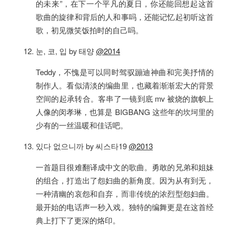
的未来”，在下一个平凡的夏日，你还能回想起这首
歌曲的旋律和背后的人和事吗，还能记忆起初听这首
歌，初见微笑饭拍时的自己吗。
눈, 코, 입 by 태양
@2014
Teddy，不愧是可以同时驾驭蹦迪神曲和完美抒情的
制作人。看似清淡的编曲里，也藏着渐渐宏大的背景
空间的起承转合。客串了一镜到底 mv 被烧的旗帜上
人像的闵孝琳，也算是 BIGBANG 这些年的坎坷里的
少有的一丝温暖和佳话吧。
있다 없으니까 by 씨스타19
@2013
一首题目很难翻译成中文的歌曲。勇敢的兄弟和姐妹
的组合，打造出了怨妇曲的新角度。因为从有到无，
一种清幽的哀怨和自弃，而非传统的浓烈型怨妇曲。
最开始的电话声一秒入戏。独特的编舞更是在这首经
典上打下了更深的烙印。