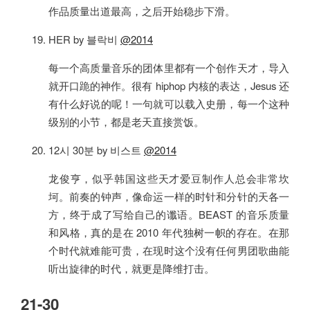
作品质量出道最高，之后开始稳步下滑。
HER by 블락비
@2014
每一个高质量音乐的团体里都有一个创作天才，导入
就开口跪的神作。很有 hiphop 内核的表达，Jesus 还
有什么好说的呢！一句就可以载入史册，每一个这种
级别的小节，都是老天直接赏饭。
12시 30분 by 비스트
@2014
龙俊亨，似乎韩国这些天才爱豆制作人总会非常坎
坷。前奏的钟声，像命运一样的时针和分针的天各一
方，终于成了写给自己的谶语。BEAST 的音乐质量
和风格，真的是在 2010 年代独树一帜的存在。在那
个时代就难能可贵，在现时这个没有任何男团歌曲能
听出旋律的时代，就更是降维打击。
21-30