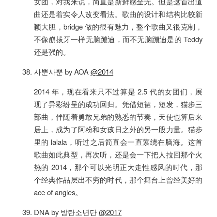
女团，对我来说，简直是新鲜感全无。但是这首出道
曲还是着实令人改变看法。歌曲的设计和结构比较新
颖大胆，bridge 做的很有魅力，整个歌曲又很克制，
不像崩拔牙一样无脑蹦迪，而不无脑蹦迪是的 Teddy
还是强的。
사뿐사뿐 by AOA
@2014
2014 年，现在看来只不过算是 2.5 代的女团们，展
现了异彩纷呈的成功回归。凭借短裙，短发，猫步三
部曲，伴随着勇敢兄弟的熟悉的节奏，天使也算后来
居上，成为了阿粉和女孩日之外的另一股力量。猫步
里的 lalala，听过之后简直会一直萦绕在脑海。这首
歌曲如此典型，再次听，还是会一下把人拉回那个火
热的 2014，那个可以光明正大走性感风的时代，那
个经典作品层出不穷的时代，那个舞台上曾经美好的
ace of angles。
DNA by 방탄소년단
@2017