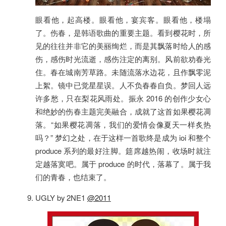
眼看他，起高楼。眼看他，宴宾客。眼看他，楼塌
了。伤春，是韩语歌曲的重要主题。看到樱花时，所
见的往往并非它的美丽绚烂，而是其飘落时给人的感
伤，感伤时光流逝，感伤注定的离别。风前欲劝春光
住。春在城南芳草路。未随流落水边花，且作飘零泥
上絮。镜中已觉星星误。人不负春春自负。梦回人远
许多愁，只在梨花风雨处。振永 2016 的创作少女心
和绝妙的伤春主题完美融合，成就了这首如果樱花凋
落。“如果樱花凋落，我们的爱情会像夏天一样炙热
吗？” 梦幻之处，在于这样一首歌终是成为 ioi 和整个
produce 系列的最好注脚。筵席越热闹，收场时就注
定越落寞吧。属于 produce 的时代，落幕了。属于我
们的青春，也结束了。
UGLY by 2NE1
@2011