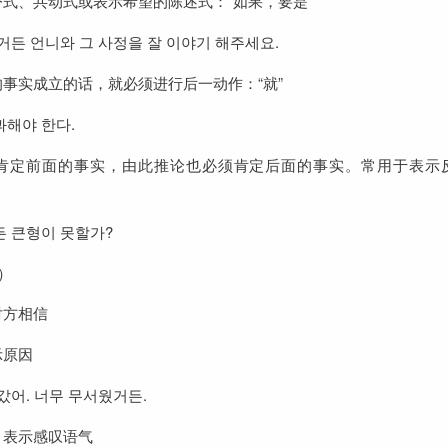
式、共动式或表示希望的陈述式：“如果，要是”
거든 언니와 그 사정을 잘 이야기 해주세요.
事实成立的话，就必须进行后一动作：“就”
해야 한다.
肯定前面的事实，由此推论也必须肯定后面的事实。常用于表示
 큰형이 못할가?
）
对方相信
示原因
갔어. 너무 무서웠거든.
，表示感叹语气