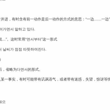
并进，有时含有前一动作是后一动作的方式的意思：“一边……一边”
어가면서 말하고 있다.
就…”。这时常用“면서부터”这一形式
 날씨가 점점 따뜻하여진다.
）
后，省略为다면서的形式。
认某一事实，有时可能带有讥讽语气，或者带有迷惑，失望，惊讶等
加으