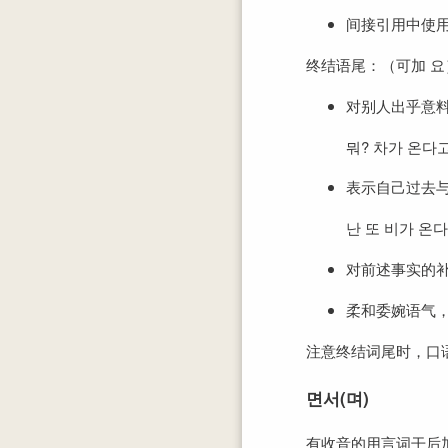
间接引用中使
终结语尾：（可加 요
对别人出乎意
뭐? 차가 온다고
表示自己过去
난 또 비가 온다
对前述事实的
柔和委婉语气
注意终结词尾时，口
면서(며)
有收音的用言词干后