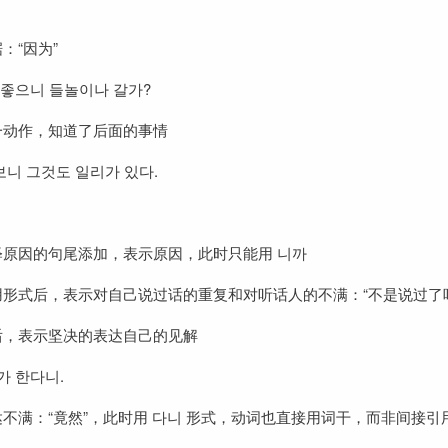
：“因为”
 좋으니 들놀이나 갈가?
一动作，知道了后面的事情
니 그것도 일리가 있다.
释原因的句尾添加，表示原因，此时只能用 니까
形式后，表示对自己说过话的重复和对听话人的不满：“不是说过了吗
后，表示坚决的表达自己的见解
가 한다니.
不满：“竟然”，此时用 다니 形式，动词也直接用词干，而非间接引