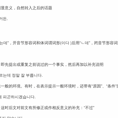
明显意义，自然转入之后的话题
거든.
는데”，开音节形容词和体词谓词形(이다 )后用“ㄴ데”，闭音节形容词
，即先提出或重复之前说过的一个事实，然后再加以补充说明
르는데 정말 잘 부릅니다.
一般的环境。有时，在表示提示一般环境时，还带有“原因”、“条件”
데 피곤하시겠습니다.
这时后文对前文有所修正或作相反意义的补充：“不过”
주지 않습니다.