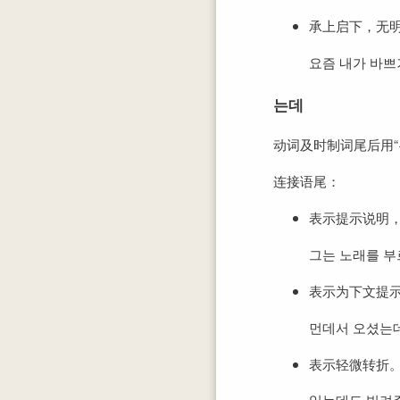
承上启下，无
요즘 내가 바쁘
는데
动词及时制词尾后用“
连接语尾：
表示提示说明
그는 노래를 부
表示为下文提示
먼데서 오셨는
表示轻微转折。
있는데도 빌려