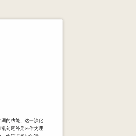
气词的功能。这一演化
打乱句尾补足来作为理
化。拿汉语类比的话，