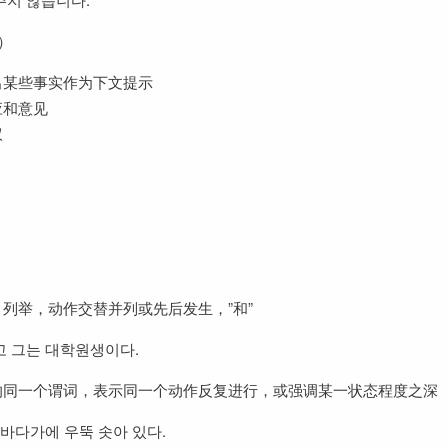
）
出某些事实作为下文提示
应和意见
叹
列举，动作交替并列或先后发生，”和”
 그는 대학원생이다.
的同一个谓词，表示同一个动作反复进行，或强调某一状态程度之深
 바다가에 우뚝 솟아 있다.