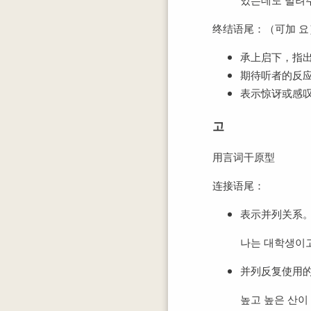
终结语尾：（可加 요
承上启下，指
期待听者的反
表示惊讶或感
고
用言词干原型
连接语尾：
表示并列关系。
나는 대학생이고
并列反复使用
높고 높은 산이