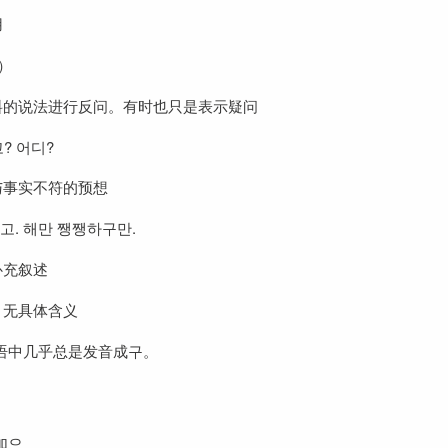
用
）
料的说法进行反问。有时也只是表示疑问
? 어디?
与事实不符的预想
고. 해만 쨍쨍하구만.
补充叙述
，无具体含义
语中几乎总是发音成구。
加으