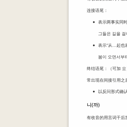
连接语尾：
表示两事实同时
그들은 길을 걸
表示“从…起也
봄이 오면서부터
终结语尾：（可加 요
常出现在间接引用之
以反问形式确
니(까)
有收音的用言词干后