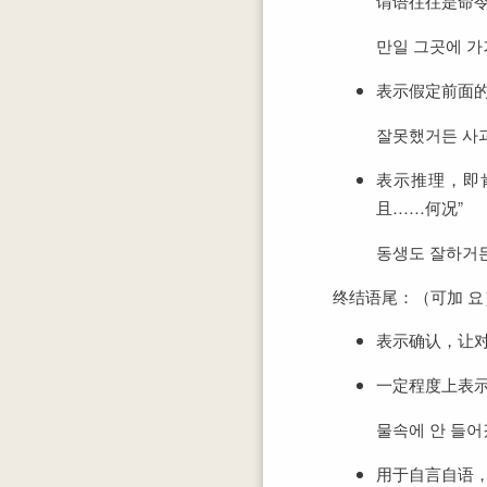
谓语往往是命令
만일 그곳에 가
表示假定前面的
잘못했거든 사과
表示推理，即
且……何况”
동생도 잘하거든
终结语尾：（可加 요
表示确认，让
一定程度上表
물속에 안 들어
用于自言自语