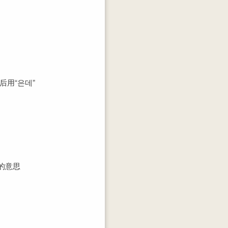
后用“은데”
的意思