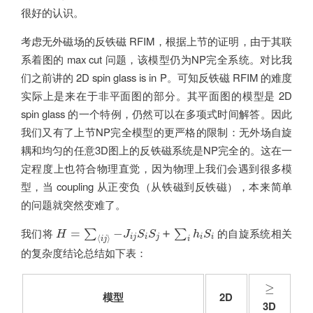
很好的认识。
考虑无外磁场的反铁磁 RFIM，根据上节的证明，由于其联
系着图的 max cut 问题，该模型仍为NP完全系统。对比我
们之前讲的 2D spin glass is in P。可知反铁磁 RFIM 的难度
实际上是来在于非平面图的部分。其平面图的模型是 2D
spin glass 的一个特例，仍然可以在多项式时间解答。因此
我们又有了上节NP完全模型的更严格的限制：无外场自旋
耦和均匀的任意3D图上的反铁磁系统是NP完全的。这在一
定程度上也符合物理直觉，因为物理上我们会遇到很多模
型，当 coupling 从正变负（从铁磁到反铁磁），本来简单
的问题就突然变难了。
H
=
∑
⟨
i
j
⟩
−
J
i
j
S
i
S
j
＋
∑
i
h
i
S
i
我们将
的自旋系统相关
=
−
＋
∑
∑
H
J
S
S
h
S
i
j
i
j
i
i
⟨
⟩
i
j
i
的复杂度结论总结如下表：
≥
≥
模型
2D
3D