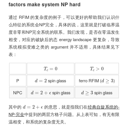
factors make system NP hard
通过 RFIM 的复杂度的例子，可以更好的帮助我们认识什
么特征的系统会NP完全，具体的说，这里就是打破临界温
度非零和NP完全系统的联系。我们发现，是否在零温发生
相变，对应的破缺后的态 energy landscape 更复杂，导致
系统模拟变难之类的 argument 并不适用，具体结果见下
表：
T
c
=
0
T
c
>
0
=
0
>
0
T
T
c
c
d
=
2
d
≥
3
P
spin glass
ferro RFIM (
)
=
2
≥
3
d
d
d
=
2
+
ϵ
d
≥
3
NPC
spin glass
spin glass
=
2
+
≥
3
d
ϵ
d
d
=
2
+
ϵ
其中的
的意思，就是指我们在
经典自旋系统的-
=
2
+
d
ϵ
NP-完全
中提到的两层方格子问题。从上表可知，有无有限
温相变，和系统的复杂度无关。