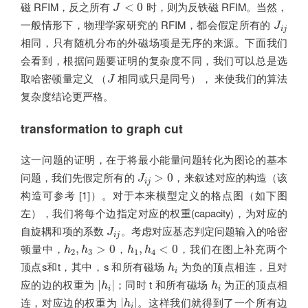
J
<
0
磁 RFIM，反之所有
时，则为反铁磁 RFIM。当然，
<
0
J
J
i
j
一般情形下，物理学家研究的 RFIM，都会假定所有的
J
i
j
相同，只有随机分布的外磁场项是无序的来源。下面我们
会看到，根据问题要证明的复杂度不同，我们可以总是选
J
取哈密顿量定义 （
相同或只是同号）， 来使我们的算法
J
复杂度结论更严格。
transformation to graph cut
这一问题的证明，在于将最小能量问题转化为图论的基本
J
i
j
>
0
问题，我们先假定所有的
，来叙述对应的构造（该
>
0
J
i
j
构造可参考 [1]）。对于本来模型定义的格点图（如下图
左），我们将每个边指定对应的权重(capacity)，为对应的
J
i
j
自旋耦和项的系数
。考虑对应基态判定问题输入的哈密
J
i
j
h
2
,
h
3
>
0
h
1
,
h
4
<
0
顿量中，
，
，我们在图上补充两个
,
>
0
,
<
0
h
h
h
h
2
3
1
4
h
i
顶点s和t，其中，s 和所有磁场
为负的顶点相连，且对
h
i
|
h
i
|
h
i
应的边的权重为
；同时 t 和所有磁场
为正的顶点相
|
|
h
h
i
i
|
h
i
|
连，对应边的权重为
。这样我们就得到了一个所有边
|
|
h
i