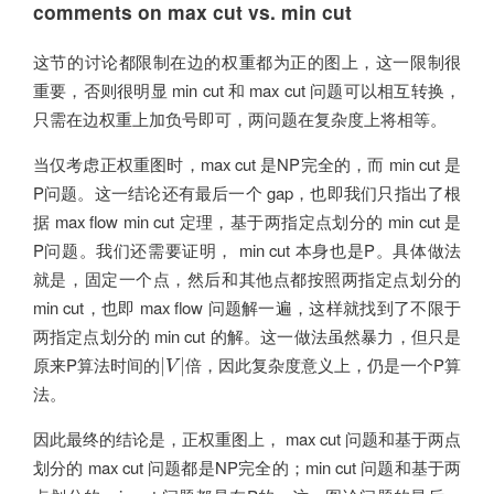
comments on max cut vs. min cut
这节的讨论都限制在边的权重都为正的图上，这一限制很
重要，否则很明显 min cut 和 max cut 问题可以相互转换，
只需在边权重上加负号即可，两问题在复杂度上将相等。
当仅考虑正权重图时，max cut 是NP完全的，而 min cut 是
P问题。这一结论还有最后一个 gap，也即我们只指出了根
据 max flow min cut 定理，基于两指定点划分的 min cut 是
P问题。我们还需要证明， min cut 本身也是P。具体做法
就是，固定一个点，然后和其他点都按照两指定点划分的
min cut，也即 max flow 问题解一遍，这样就找到了不限于
两指定点划分的 min cut 的解。这一做法虽然暴力，但只是
|
V
|
原来P算法时间的
倍，因此复杂度意义上，仍是一个P算
|
|
V
法。
因此最终的结论是，正权重图上， max cut 问题和基于两点
划分的 max cut 问题都是NP完全的；min cut 问题和基于两