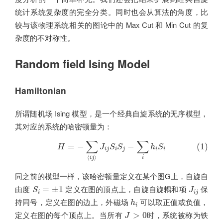
统计系统复杂度的完全分类。同时也会从算法的角度，比
较与该物理系统相关的图论中的 Max Cut 和 Min Cut 的复
杂度的不对称性。
Random field Ising Model
Hamiltonian
所谓随机场 Ising 模型，是一个经典自旋系统的无序模型，
其对应的系统的哈密顿量为：
(1)
H
=
−
∑
⟨
i
j
⟩
J
i
j
S
i
S
j
−
∑
i
h
i
S
i
∑
∑
=
−
−
(1)
H
J
S
S
h
S
i
j
i
j
i
i
⟨
⟩
i
i
j
同之前的模型一样，该哈密顿量定义在某个图G上，自旋自
S
i
=
±
1
J
i
j
由度
定义在图的顶点上，自旋自旋耦和项
保
=
±
1
S
J
i
i
j
h
i
持同号，定义在图的边上，外磁场
可以取正值或负值，
h
i
J
>
0
定义在图的每个顶点上。当所有
时，系统被称为铁
>
0
J