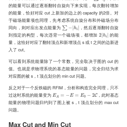
的能量可以通过逐渐翻转自旋向下来实现，每次翻转增加
的能量，恰好对应 cut 上新加的边上的 capacity 的2倍。对
于磁场能量项也同理，先考虑系统自旋分布和外磁场分布
∑
−
|
h
i
|
同向，则对应出发点能量为
，然后逐渐翻转自旋
−
|
|
∑
h
i
2
|
h
i
|
到指定的构型，每次违背一个磁场项，都增加
的能
2
|
|
h
i
量，这恰好对应了翻转顶点和新增顶点 s 或 t 之间的边新进
入了 cut。
可以看到系统能量除了一个常数，完全取决于图的 cut 的
值。也就是求物理系统的基态能量的问题，完全归结为求
对应图的被 s，t 顶点划分的 min cut 问题。
反之对于一个反铁磁的 RFIM，分析和构造完全同理，只不
E
A
=
−
E
=
E
0
−
2
C
过这时系统的能量变为
，此时基态
=
−
=
−
2
C
E
E
E
0
A
能量的物理问题归约到了图上被 s，t 顶点划分的 max cut
问题。
Max Cut and Min Cut