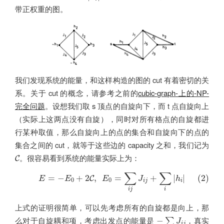
带正权重的图。
我们发现系统的能量，和这样构造的图的 cut 有着密切的关
系。关于 cut 的概念，请参考之前的
cubic-graph-上的-NP-
完全问题
。设想我们取 s 顶点的自旋向下，而 t 点自旋向上
（实际上这两点没有自旋），同时对所有格点的自旋都进
行某种取值，那么自旋向上的点的集合和自旋向下的点的
集合之间的 cut，就等于这些边的 capacity 之和，我们记为
C
。很容易看到系统的能量实际上为：
C
(2)
E
=
−
E
0
+
2
C
,
E
0
=
∑
i
j
J
i
j
+
∑
i
|
h
i
|
∑
∑
=
−
+
2
,
=
+
|
|
(2)
C
E
E
E
J
h
0
0
i
j
i
i
j
i
上式的证明很简单，可以先考虑所有的自旋都是向上，那
−
∑
J
i
j
么对于自旋耦和项，考虑出发点的能量是
，真实
−
∑
J
i
j