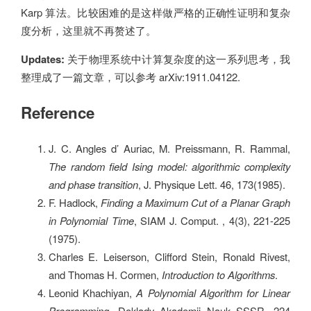
Karp 算法。比较困难的是这样做严格的正确性证明和复杂
度分析，这里就不再赘述了。
Updates:
关于物理系统中计算复杂度的这一系列思考，我
整理成了一篇文章，可以参考 arXiv:1911.04122.
Reference
J. C. Angles d’ Auriac, M. Preissmann, R. Rammal,
The random field Ising model: algorithmic complexity
and phase transition
, J. Physique Lett. 46, 173(1985).
F. Hadlock,
Finding a Maximum Cut of a Planar Graph
in Polynomial Time
, SIAM J. Comput. , 4(3), 221-225
(1975).
Charles E. Leiserson, Clifford Stein, Ronald Rivest,
and Thomas H. Cormen,
Introduction to Algorithms
.
Leonid Khachiyan,
A Polynomial Algorithm for Linear
Programming
, Doklady Akademii Nauk SSSR, 224