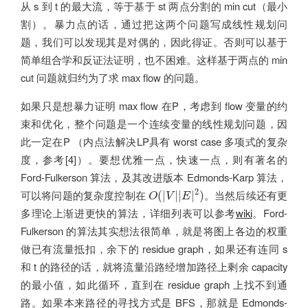
从 s 到 t 的最大流，等于基于 st 两点分割的 min cut（最小
割）。暴力点的话，通过把这两个问题写成线性规划问
题，我们可以发现其是对偶的，因此得证。否则可以基于
简单组合学和反证法证明，也不困难。这样基于两点的 min
cut 问题就归约为了求 max flow 的问题。
如果只是想暴力证明 max flow 在P，考虑到 flow 变量的约
束和优化，整个问题是一个连续变量的线性规划问题，因
此一定在P （内点法解决LP具有 worst case 多项式的复杂
度，参考[4]）。要想优雅一点，快速一点，则有著名的
Ford-Fulkerson 算法，及其改进版本 Edmonds-Karp 算法，
O
(
|
V
|
|
E
|
2
)
2
可以将问题的复杂度控制在
。当然后续还有更
(
|
|
|
|
)
O
V
E
多理论上渐进更快的算法，详细列表可以参考
wiki
。Ford-
Fulkerson 的算法其实想法很简单，就是将图上各边的权重
做已有流量抵扣，余下的 residue graph，如果还有连同 s
和 t 的路径的话，就将流量沿路经增加路径上剩余 capacity
的最小值，如此循环，直到在 residue graph 上找不到通
路。如果本来路径的寻找方式是 BFS，那就是 Edmonds-