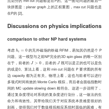
点划分的 min cut 问题都是在P的。这一图论问题的最后一
块拼图是：planar graph 上的正权重图，max cut 问题也是
在P的 [2]。
Discussions on physics implications
comparison to other NP hard systems
h
i
=
0
考虑
的无外磁场的铁磁 RFIM，易知其仍然是个 P
=
0
h
i
问题。这一模型与之前NP完全的3D spin glass 的唯一区别
J
>
0
J
在于，前者的
，后者的
既可以是正的也可以是负
>
0
J
J
的或是0。算法上看，这和 min cut 问题在 P 要求图的所有
边 capacity 都为正有关。物理上看，这也与前者可以进行
多项式时间有效的 Monte Carlo 模拟，而后者会面临指数时
间的 MC update slowing down 相符合。这进一步说明了，
通过复杂度理论对系统的复杂度进行划分，这一做法的生
命力和有效性。其带给我们关于对应系统本质难度很好的
刻画，使得我们对于数值模拟相应系统时面临的困难，有