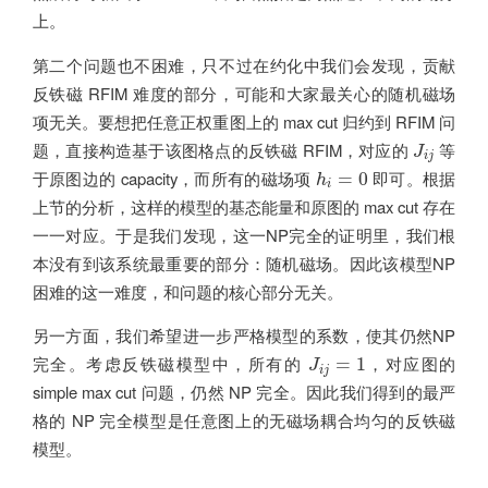
上。
第二个问题也不困难，只不过在约化中我们会发现，贡献
反铁磁 RFIM 难度的部分，可能和大家最关心的随机磁场
项无关。要想把任意正权重图上的 max cut 归约到 RFIM 问
J
i
j
题，直接构造基于该图格点的反铁磁 RFIM，对应的
等
J
i
j
h
i
=
0
于原图边的 capacity，而所有的磁场项
即可。根据
=
0
h
i
上节的分析，这样的模型的基态能量和原图的 max cut 存在
一一对应。于是我们发现，这一NP完全的证明里，我们根
本没有到该系统最重要的部分：随机磁场。因此该模型NP
困难的这一难度，和问题的核心部分无关。
另一方面，我们希望进一步严格模型的系数，使其仍然NP
J
i
j
=
1
完全。考虑反铁磁模型中，所有的
，对应图的
=
1
J
i
j
simple max cut 问题，仍然 NP 完全。因此我们得到的最严
格的 NP 完全模型是任意图上的无磁场耦合均匀的反铁磁
模型。