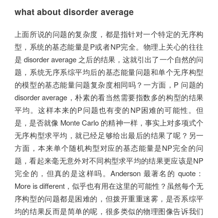
what about disorder average
上面所说的问题的复杂度，都是指针对一个特定的无序构
型，系统的基态能量是P或者NP完全。物理上关心的往往
是 disorder average 之后的结果，这就引出了一个自然的问
题，系统无序系综平均后的基态能量问题和单个无序构型
的模型的基态能量问题复杂度相同吗？一方面，P 问题的
disorder average，朴素的看当然需要指数多的构型的结果
平均。这样本来的P问题也有变的NP困难的可能性。但
是，是否就像 Monte Carlo 的精神一样，事实上对多项式个
无序构型求平均，就已经足够给出最后的结果了呢？另一
方面，本来单个随机构型对应的基态能量是NP完全的问
题，看起来毫无意外对不同构型求平均的结果更应该是NP
完全的，但真的是这样吗。Anderson 最著名的 quote：
More is different，似乎也有用在这里的可能性？虽然每个无
序构型的问题都是困难的，但拨开重重迷雾，是否系综平
均的结果反而是简单的呢，很多类似的物理图像告诉我们